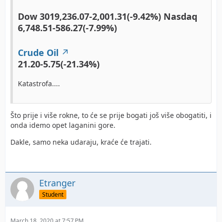
Dow 3019,236.07-2,001.31(-9.42%) Nasdaq
6,748.51-586.27(-7.99%)
Crude Oil
21.20
-5.75(-21.34%)
Katastrofa....
Što prije i više rokne, to će se prije bogati još više obogatiti, i
onda idemo opet laganini gore.
Dakle, samo neka udaraju, kraće će trajati.
Etranger
Student
March 18, 2020 at 7:57 PM