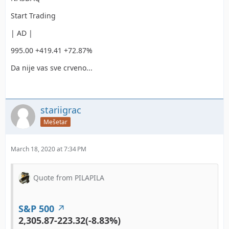
Start Trading
| AD |
995.00 +419.41 +72.87%
Da nije vas sve crveno...
stariigrac
Mešetar
March 18, 2020 at 7:34 PM
Quote from PILAPILA
S&P 500
2,305.87
-223.32(-8.83%)