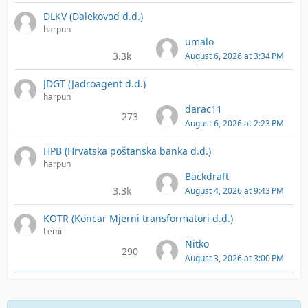
DLKV (Dalekovod d.d.)
harpun
umalo
3.3k
August 6, 2026 at 3:34 PM
JDGT (Jadroagent d.d.)
harpun
darac11
273
August 6, 2026 at 2:23 PM
HPB (Hrvatska poštanska banka d.d.)
harpun
Backdraft
3.3k
August 4, 2026 at 9:43 PM
KOTR (Koncar Mjerni transformatori d.d.)
Lemi
Nitko
290
August 3, 2026 at 3:00 PM