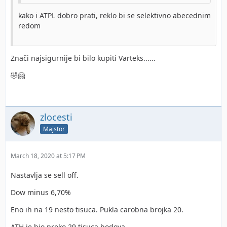
kako i ATPL dobro prati, reklo bi se selektivno abecednim
redom
Znači najsigurnije bi bilo kupiti Varteks......
🤣🤗
zlocesti
Majstor
March 18, 2020 at 5:17 PM
Nastavlja se sell off.
Dow minus 6,70%
Eno ih na 19 nesto tisuca. Pukla carobna brojka 20.
ATH je bio preko 29 tisuca bodova