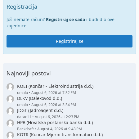
Registracija
Još nemate račun?
Registriraj se sada
i budi dio ove
zajednice!
Registriraj se
Najnoviji postovi
KOEI (Končar - Elektroindustrija d.d.)
umalo
August 6, 2026 at 7:32 PM
DLKV (Dalekovod d.d.)
umalo
August 6, 2026 at 3:34 PM
JDGT (Jadroagent d.d.)
darac11
August 6, 2026 at 2:23 PM
HPB (Hrvatska poštanska banka d.d.)
Backdraft
August 4, 2026 at 9:43 PM
KOTR (Koncar Mjerni transformatori d.d.)