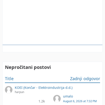
Nepročitani postovi
Title
Zadnji odgovor
KOEI (Končar - Elektroindustrija d.d.)
harpun
umalo
1.2k
August 6, 2026 at 7:32 PM