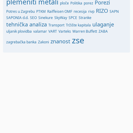
plemeniti metali
Porezi
ploče
Politika
porez
RIZO
Potres u Zagrebu
PTKM
Raiffeisen OMF
recesija
rivp
SAPN
SAPONIA d.d.
SEO
Sinekure
SkyWay
SPCE
Stranke
tehnička analiza
ulaganje
Transport
Tržište kapitala
uljanik plovidba
valamar
VART
Varteks
Warren Buffett
ZABA
zse
znanost
zagrebačka banka
Zakoni