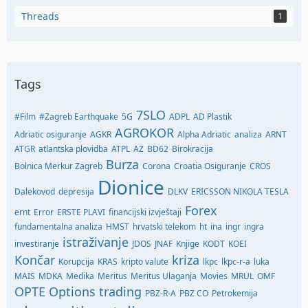
Threads
1
Tags
7SLO
#Film
#Zagreb Earthquake
5G
ADPL
AD Plastik
AGROKOR
Adriatic osiguranje
AGKR
Alpha Adriatic
analiza
ARNT
ATGR
atlantska plovidba
ATPL
AZ
BD62
Birokracija
Burza
Bolnica Merkur Zagreb
Corona
Croatia Osiguranje
CROS
Dionice
Dalekovod
depresija
DLKV
ERICSSON NIKOLA TESLA
Forex
ernt
Error
ERSTE PLAVI
financijski izvještaji
fundamentalna analiza
HMST
hrvatski telekom
ht
ina
ingr
ingra
istraživanje
investiranje
JDOS
JNAF
Knjige
KODT
KOEI
Končar
kriza
Korupcija
KRAS
kripto valute
lkpc
lkpc-r-a
luka
MAIS
MDKA
Medika
Meritus
Meritus Ulaganja
Movies
MRUL
OMF
OPTE
Options trading
PBZ-R-A
PBZ CO
Petrokemija